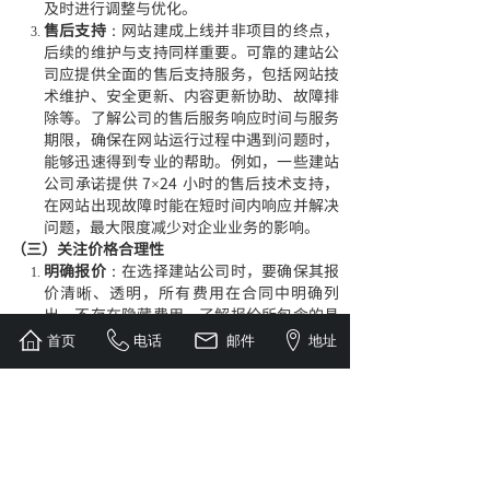
及时进行调整与优化。
售后支持
：网站建成上线并非项目的终点，
后续的维护与支持同样重要。可靠的建站公
司应提供全面的售后支持服务，包括网站技
术维护、安全更新、内容更新协助、故障排
除等。了解公司的售后服务响应时间与服务
期限，确保在网站运行过程中遇到问题时，
能够迅速得到专业的帮助。例如，一些建站
公司承诺提供 7×24 小时的售后技术支持，
在网站出现故障时能在短时间内响应并解决
问题，最大限度减少对企业业务的影响。
（三）关注价格合理性
明确报价
：在选择建站公司时，要确保其报
价清晰、透明，所有费用在合同中明确列
出，不存在隐藏费用。了解报价所包含的具
体服务内容，如网站设计、开发、域名注
首页
电话
邮件
地址
册、服务器租赁、售后服务等，避免因价格
不明确导致后期出现费用纠纷。例如，有些
建站公司可能在报价时只包含了网站基础功
能开发费用，而对于一些额外功能或后期维
护服务则需另行收费，客户在签订合同前应
明确知晓这些细节。
性价比评估
：价格并非选择建站公司的唯一