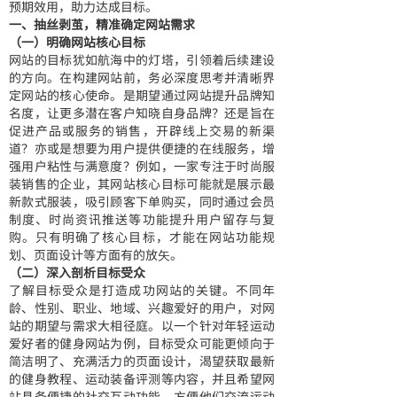
预期效用，助力达成目标。
一、抽丝剥茧，精准确定网站需求
（一）明确网站核心目标
网站的目标犹如航海中的灯塔，引领着后续建设
的方向。在构建网站前，务必深度思考并清晰界
定网站的核心使命。是期望通过网站提升品牌知
名度，让更多潜在客户知晓自身品牌？还是旨在
促进产品或服务的销售，开辟线上交易的新渠
道？亦或是想要为用户提供便捷的在线服务，增
强用户粘性与满意度？例如，一家专注于时尚服
装销售的企业，其网站核心目标可能就是展示最
新款式服装，吸引顾客下单购买，同时通过会员
制度、时尚资讯推送等功能提升用户留存与复
购。只有明确了核心目标，才能在网站功能规
划、页面设计等方面有的放矢。
（二）深入剖析目标受众
了解目标受众是打造成功网站的关键。不同年
龄、性别、职业、地域、兴趣爱好的用户，对网
站的期望与需求大相径庭。以一个针对年轻运动
爱好者的健身网站为例，目标受众可能更倾向于
简洁明了、充满活力的页面设计，渴望获取最新
的健身教程、运动装备评测等内容，并且希望网
站具备便捷的社交互动功能，方便他们交流运动