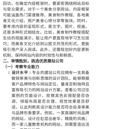
回访。在确定内容框架时，要紧密围绕网站目标
与受众需求。对于一个美食分享网站，内容框架
可能涵盖热门菜谱推荐、美食制作教程、各地美
食文化介绍、用户美食心得分享等板块。同时，
要考虑内容的呈现形式，是文字、图片、视频，
还是多种形式相结合。比如，美食制作教程搭配
生动的视频演示，能让用户更直观地学习烹饪技
巧；而美食文化介绍则以图文并茂的形式，更能
吸引用户深入阅读。此外，还需规划好内容更新
机制，保持网站内容的时效性与新鲜感。
二、审慎甄别，挑选优质建站公司
（一）考察专业能力
设计水平：
专业的建站公司应拥有一支具备
敏锐审美与创新思维的设计团队，能够根据
客户品牌特色与网站定位，量身定制独特且
富有吸引力的网站设计方案。查看公司过往
案例的页面设计，观察其色彩搭配是否协
调、排版布局是否合理、视觉效果是否舒
适，以此判断其设计能力是否符合自身审美
与品牌形象要求。例如，一家高端时尚品牌
的网站，设计应彰显出奢华、精致的风格；
而一家儿童教育机构的网站，则需营造出活